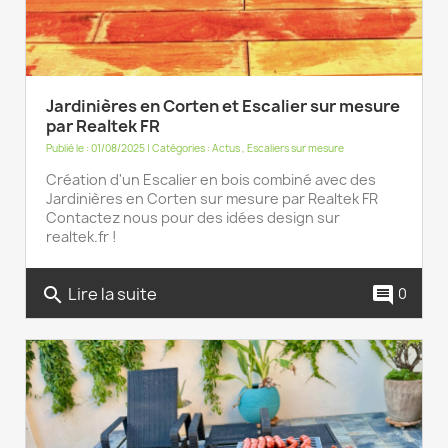
Jardinières en Corten et Escalier sur mesure
par Realtek FR
Publié le : 01/08/2025 | Catégories :
Actus
,
Escaliers sur mesure
Création d'un Escalier en bois combiné avec des
Jardinières en Corten sur mesure par Realtek FR
Contactez nous pour des idées design sur
realtek.fr !
Lire la suite
search
comment
0