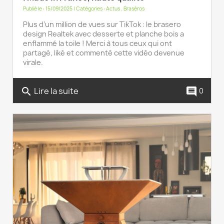
Publié le : 15/09/2025 | Catégories :
Actus
,
Braséros
Plus d’un million de vues sur TikTok : le brasero
design Realtek avec desserte et planche bois a
enflammé la toile ! Merci à tous ceux qui ont
partagé, liké et commenté cette vidéo devenue
virale.
Lire la suite
search
comment
0