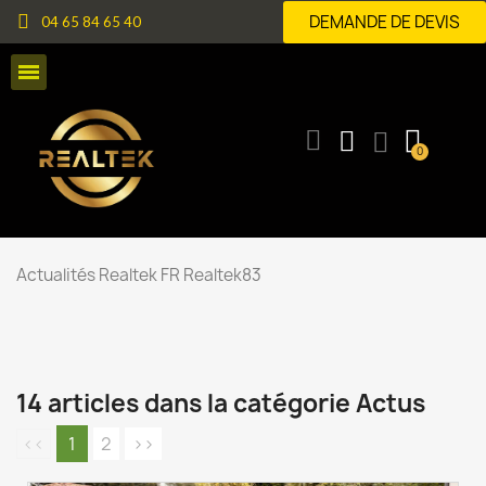
DEMANDE DE DEVIS
04 65 84 65 40
Actualités Realtek FR Realtek83
14 articles dans la catégorie Actus
<<
1
2
>>