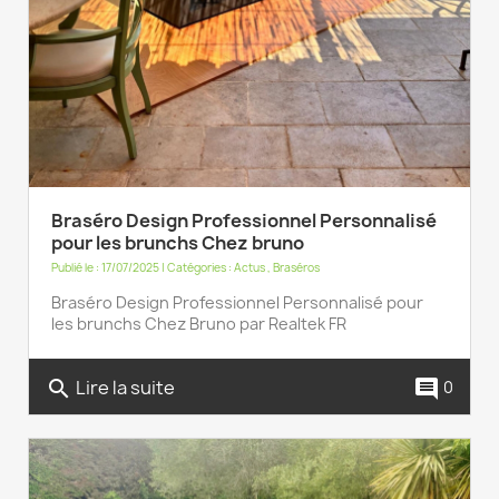
Braséro Design Professionnel Personnalisé
pour les brunchs Chez bruno
Publié le : 17/07/2025 | Catégories :
Actus
,
Braséros
Braséro Design Professionnel Personnalisé pour
les brunchs Chez Bruno par Realtek FR
Lire la suite
search
comment
0