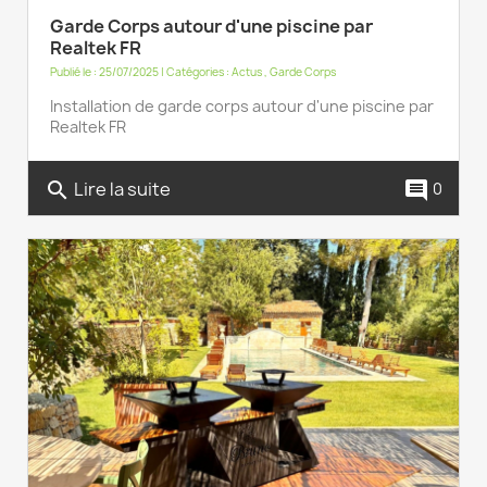
Garde Corps autour d'une piscine par
Realtek FR
Publié le : 25/07/2025 | Catégories :
Actus
,
Garde Corps
Installation de garde corps autour d'une piscine par
Realtek FR
Lire la suite
search
comment
0