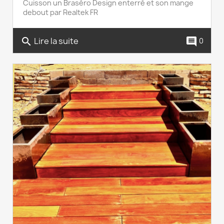
Cuisson un Braséro Design enterré et son mange
debout par Realtek FR
Lire la suite
search
comment
0