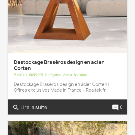
Destockage Braséros design en acier
Corten
Publié le : 11/09/2025 | Catégories :
Actus
,
Braséros
Destockage Braséros design en acier Corten |
Offres exclusives Made in France – Realtek.fr
Lire la suite
search
comment
0