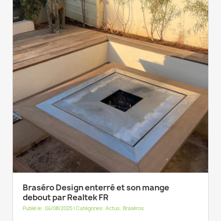
Braséro Design enterré et son mange
debout par Realtek FR
Publié le : 04/08/2025 | Catégories :
Actus
,
Braséros