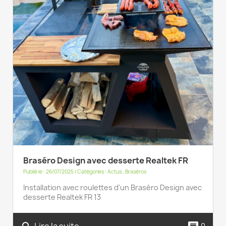
Braséro Design avec desserte Realtek FR
Publié le : 26/07/2025 | Catégories :
Actus
,
Braséros
Installation avec roulettes d'un Braséro Design avec
desserte Realtek FR 13
Lire la suite
0