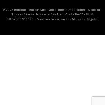
© 2025 Realtek - Design Acier Métal Inox - Décoration - Mobilier -
Trappe Cave - Braséro - Cactus métal - PACA- Siret:
91954558200026 -
Création webtea.fr
-
Mentions légales