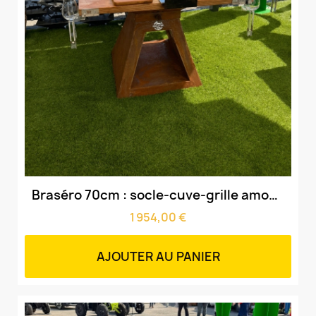
Aperçu rapide
Braséro 70cm : socle-cuve-grille amovible & Mange-Debout
1 954,00 €
AJOUTER AU PANIER