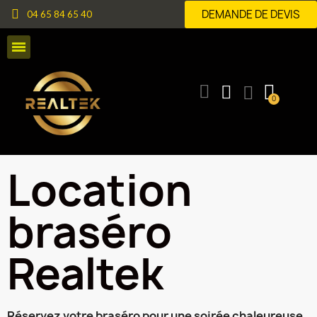
DEMANDE DE DEVIS
04 65 84 65 40
Location
braséro
Realtek
Réservez votre braséro pour une soirée chaleureuse