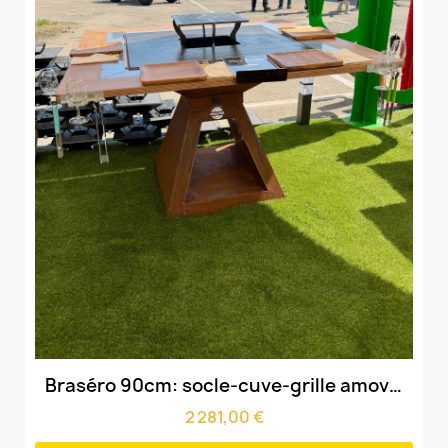
Aperçu rapide
Braséro 90cm: socle-cuve-grille amovible & Mange-Debout
2 281,00 €