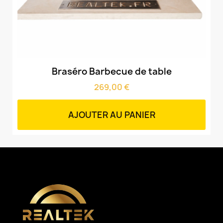
Aperçu rapide
Braséro Barbecue de table
269,00 €
AJOUTER AU PANIER